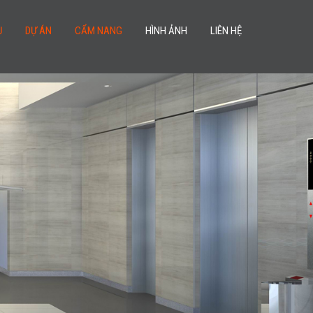
Ụ
DỰ ÁN
CẨM NANG
HÌNH ẢNH
LIÊN HỆ