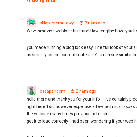
sklep internetowy
2 năm ago
Wow, amazing weblog structure! How lengthy have you be
you made running a blog look easy. The full look of your sit
as smartly as the content material! You can see similar h
escape room
2 năm ago
hello there and thank you for your info – I’ve certainly 
right here. I did however expertise a few technical issues 
the website many times previous to I could
get it to load correctly. I had been wondering if your web 