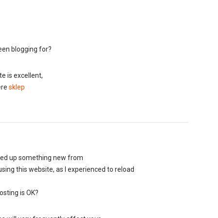
en blogging for?
e is excellent,
ere
sklep
picked up something new from
using this website, as I experienced to reload
hosting is OK?