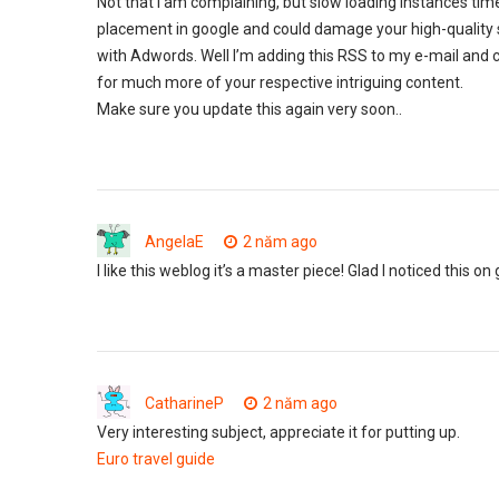
Not that I am complaining, but slow loading instances time
placement in google and could damage your high-quality 
with Adwords. Well I’m adding this RSS to my e-mail and 
for much more of your respective intriguing content.
Make sure you update this again very soon..
AngelaE
2 năm ago
I like this weblog it’s a master piece! Glad I noticed this on
CatharineP
2 năm ago
Very interesting subject, appreciate it for putting up.
Euro travel guide