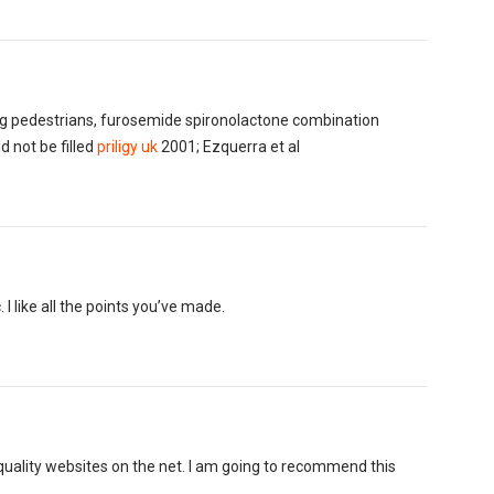
ing pedestrians, furosemide spironolactone combination
d not be filled
priligy uk
2001; Ezquerra et al
. I like all the points you’ve made.
 quality websites on the net. I am going to recommend this