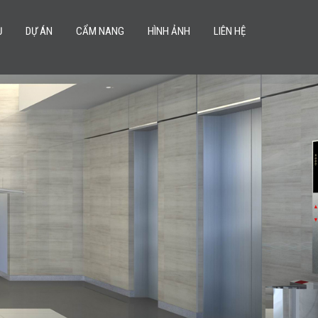
Ụ
DỰ ÁN
CẨM NANG
HÌNH ẢNH
LIÊN HỆ