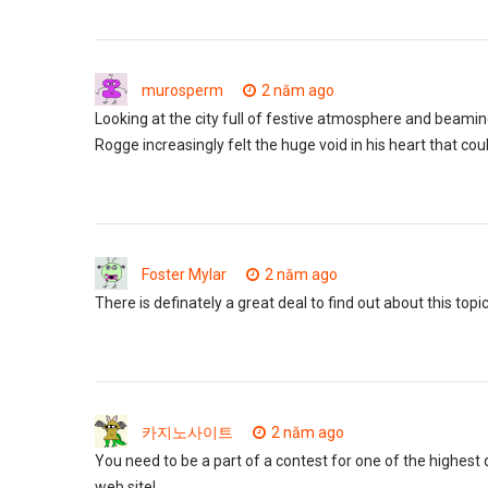
murosperm
2 năm ago
Looking at the city full of festive atmosphere and beam
Rogge increasingly felt the huge void in his heart that coul
Foster Mylar
2 năm ago
There is definately a great deal to find out about this topic
카지노사이트
2 năm ago
You need to be a part of a contest for one of the highest
web site!