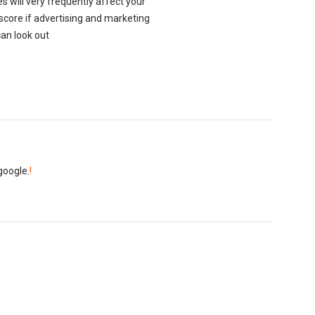
s will very frequently affect your
score if advertising and marketing
can look out
 google.
!