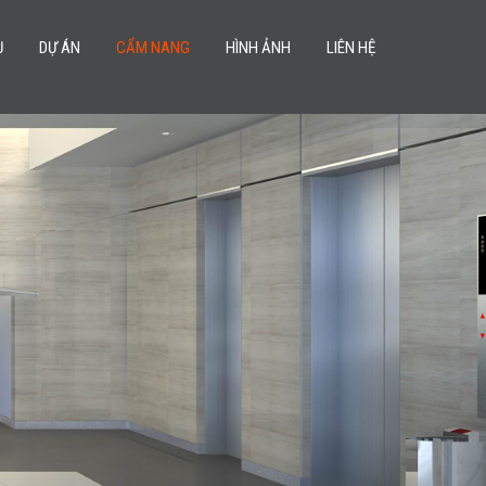
Ụ
DỰ ÁN
CẨM NANG
HÌNH ẢNH
LIÊN HỆ